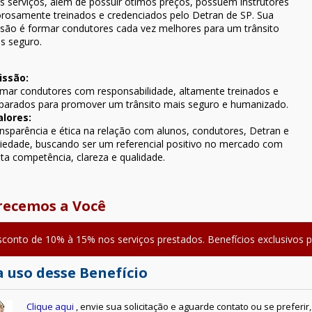
s serviços, além de possuir ótimos preços, possuem instrutores
orosamente treinados e credenciados pelo Detran de SP. Sua
são é formar condutores cada vez melhores para um trânsito
s seguro.
ssão:
mar condutores com responsabilidade, altamente treinados e
parados para promover um trânsito mais seguro e humanizado.
alores:
nsparência e ética na relação com alunos, condutores, Detran e
iedade, buscando ser um referencial positivo no mercado com
ta competência, clareza e qualidade.
recemos a Você
conto de 10% à 15% nos serviços prestados. Benefícios exclusivos 
 uso desse Benefício
Clique aqui
, envie sua solicitação e aguarde contato ou se preferi