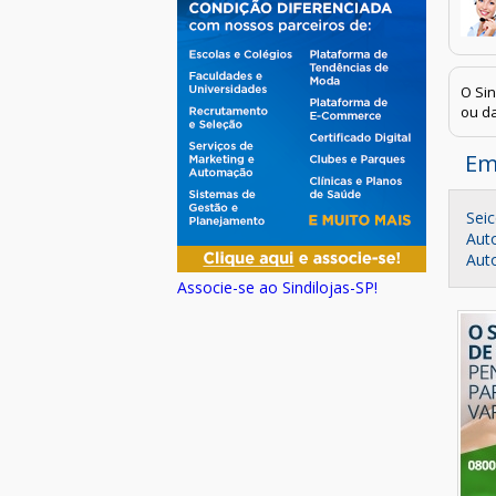
O Sin
ou da
Em
Sei
Aut
Aut
Associe-se ao Sindilojas-SP!