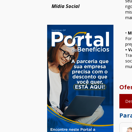
seu
Mídia Social
rig
mis
mai
•
Mi
For
pre
• V
Tra
soc
mui
Ofe
Des
Para