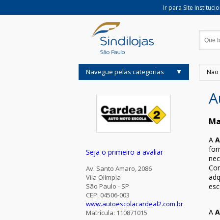
Ir para Site Instituci
Navegue pelas categorias
Não 
A
Ma
A
A
for
Seja o primeiro a avaliar
nec
Com
Av. Santo Amaro, 2086
adq
Vila Olímpia
esc
São Paulo - SP
CEP: 04506-003
www.autoescolacardeal2.com.br
A
A
Matrícula: 110871015