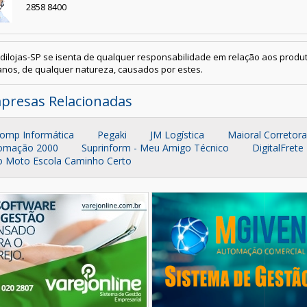
2858 8400
dilojas-SP se isenta de qualquer responsabilidade em relação aos produt
nos, de qualquer natureza, causados por estes.
presas Relacionadas
comp Informática
Pegaki
JM Logística
Maioral Corretor
omação 2000
Suprinform - Meu Amigo Técnico
DigitalFrete
o Moto Escola Caminho Certo