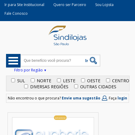
Ir para Site Institucional
Quero ser Parceiro
Sou Lojista
Fale Conosco
Filtro por Região
SUL
NORTE
LESTE
OESTE
CENTRO
DIVERSAS REGIÕES
OUTRAS CIDADES
Não encontrou o que procura?
Envie uma sugestão
Faça
login
anúncio