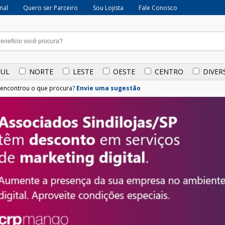
onal
Quero ser Parceiro
Sou Lojista
Fale Conosco
SUL
NORTE
LESTE
OESTE
CENTRO
DIVER
encontrou o que procura?
Envie uma sugestão