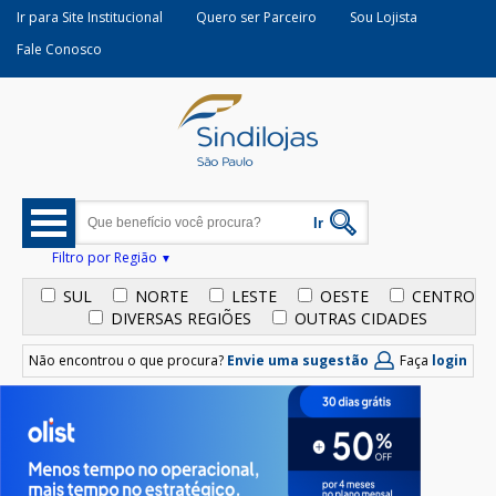
Ir para Site Institucional
Quero ser Parceiro
Sou Lojista
Fale Conosco
Filtro por Região
SUL
NORTE
LESTE
OESTE
CENTRO
DIVERSAS REGIÕES
OUTRAS CIDADES
Não encontrou o que procura?
Envie uma sugestão
Faça
login