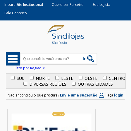
Ir para Site Institucional
Quero ser Parceiro
Sou Lojista
Fale Conosco
Filtro por Região
SUL
NORTE
LESTE
OESTE
CENTRO
DIVERSAS REGIÕES
OUTRAS CIDADES
Não encontrou o que procura?
Envie uma sugestão
Faça
login
anúncio