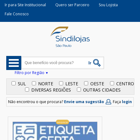
Ir para Site Institucional
Quero ser Parceiro
Sou Lojista
Fale Conosco
Filtro por Região
SUL
NORTE
LESTE
OESTE
CENTRO
DIVERSAS REGIÕES
OUTRAS CIDADES
Não encontrou o que procura?
Envie uma sugestão
Faça
login
anúncio