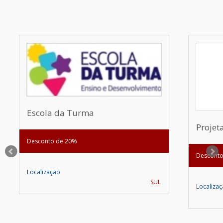
Escola da Turma
Projet
Desconto de 20%
Desconto
Localização
SUL
Localiza