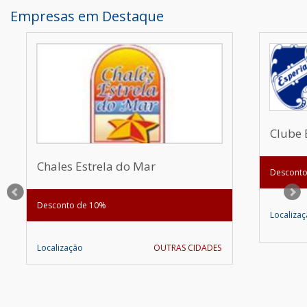
Empresas em Destaque
Clube 
Chales Estrela do Mar
Desconto
Desconto de 10%
Localiza
Localização
OUTRAS CIDADES